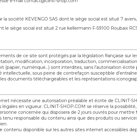
dresse e-mail contact@clinit-shop.com
ar la société KEVENGO SAS dont le siège social est situé 7 a
nt le siège social est situé 2 rue kellermann F-59100 Roubaix 
nts de ce site sont protégés par la législation française sur les 
aptation, modification, incorporation, traduction, commercialisati
(papier, numérique…) sont interdites, sans l’autorisation écrite 
é intellectuelle, sous peine de contrefaçon susceptible d’entra
ur les documents téléchargeables et les représentations iconogr
nternet nécessite une autorisation préalable et écrite de CLINIT
ns légales en vigueur. CLINIT-SHOP.COM se réserve la possibilité,
a personne concernée qui disposera de 2 jours ouvrés pour mettre fi
nu responsable du contenu ainsi que des produits ou services pr
ien.
ntenu disponible sur les autres sites internet accessibles depui