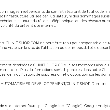
ages, indépendants de son fait, résultant de tout code malveil
infrastructure utilisée par l’utilisateur, ni des dommages subis pa
echnique, coupure du réseau téléphonique, ou des réseaux ou ser
 volonté du présent site internet.
t périls. CLINIT-SHOP.COM ne peut être tenu pour responsable de 
e visite sur le site, de l’utilisation ou de l’impossibilité d’utiliser
vement destinées à CLINIT-SHOP.COM, à ses membres ainsi qu’à se
commerciale. Plus d'informations sont disponibles dans notre Ch
ccès, de modification, de suppression et d’opposition sur les do
essé à AUTOMATISMES DEVELOPPEMENT/CLINIT-SHOP Domaine de V
de site Internet fourni par Google Inc. ("Google"). Google Analytic