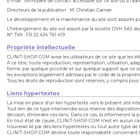
E-mail : formulaire de contact accessible sur ce site ou à l'a
Directeurs de la publication : M. Christian Garnier
Le développement et la maintenance du site sont assurés p
L’hébergement du site est assuré par la société OVH SAS do
N° TVA : FR 22 424 761 419
Propriété intellectuelle
CLINIT-SHOP.COM avise les utilisateurs de ce site que les éléme
À ce titre, toute reproduction, représentation, utilisation, ad
forme, par quelque procédé et sur quelque support que ce soit 
les exceptions légalement admises par le code de la propriét
Tous les droits de reproduction sont réservés, y compris po
Liens hypertextes
La mise en place d’un lien hypertexte vers le présent site i
Tout lien de ce type interviendra sous réserve des dispositio
décision, d’interdire ces liens. Dans ce cas, ils informeront l
En tout état de cause, CLINIT-SHOP.COM n'est en aucun cas te
trouverait lié par des liens hypertextes ou tout autre type de l
CLINIT-SHOP.COM décline toute responsabilité concernant le co