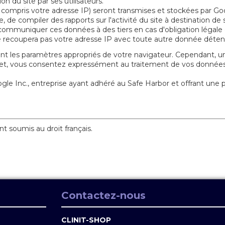
ion du site par ses utilisateurs.
compris votre adresse IP) seront transmises et stockées par Goog
, de compiler des rapports sur l'activité du site à destination de so
 de communiquer ces données à des tiers en cas d'obligation légal
e recoupera pas votre adresse IP avec toute autre donnée déten
ant les paramètres appropriés de votre navigateur. Cependant, une
nternet, vous consentez expressément au traitement de vos donnée
ogle Inc., entreprise ayant adhéré au Safe Harbor et offrant un
t soumis au droit français.
Contactez-nous
CLINIT-SHOP