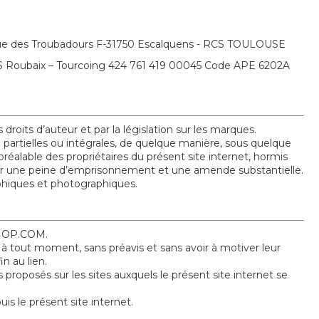
venue des Troubadours F-31750 Escalquens - RCS TOULOUSE
RCS Roubaix – Tourcoing 424 761 419 00045 Code APE 6202A
droits d’auteur et par la législation sur les marques.
on partielles ou intégrales, de quelque manière, sous quelque
préalable des propriétaires du présent site internet, hormis
îner une peine d’emprisonnement et une amende substantielle.
aphiques et photographiques.
-SHOP.COM.
 à tout moment, sans préavis et sans avoir à motiver leur
n au lien.
oposés sur les sites auxquels le présent site internet se
s le présent site internet.