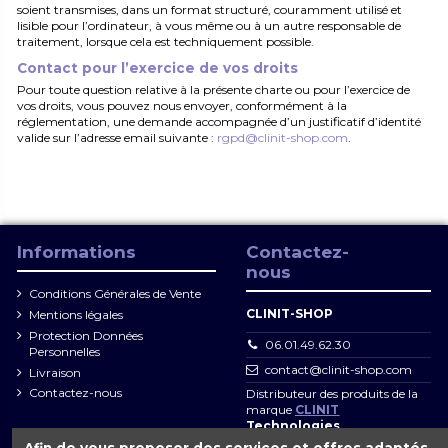
soient transmises, dans un format structuré, couramment utilisé et
lisible pour l’ordinateur, à vous même ou à un autre responsable de
traitement, lorsque cela est techniquement possible.
Contact pour l’exercice de vos droits
Pour toute question relative à la présente charte ou pour l’exercice de
vos droits, vous pouvez nous envoyer, conformément à la
réglementation, une demande accompagnée d’un justificatif d’identité
valide sur l’adresse email suivante :
rgpd@clinit-shop.com
.
Informations
Contactez-
nous
Conditions Générales de Vente
CLINIT-SHOP
Mentions légales
Protection Données
06.01.49.62.30
Personnelles
contact@clinit-shop.com
Livraison
Contactez-nous
Distributeur des produits de la
marque
CLINIT
Technologies