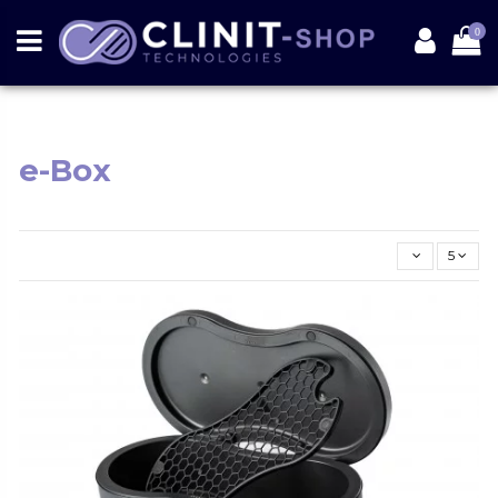
0
e-Box
5