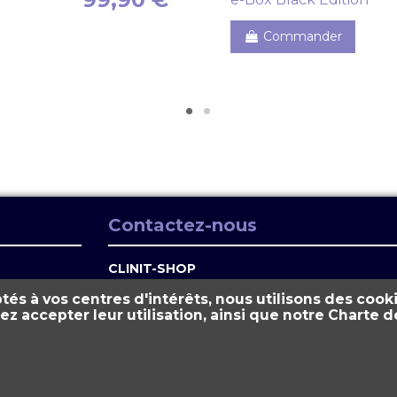
Commander
Contactez-nous
CLINIT-SHOP
tés à vos centres d'intérêts, nous utilisons des cooki
06.01.49.62.30
rez accepter leur utilisation, ainsi que notre Charte
contact@clinit-shop.com
Distributeur des produits de la marque
CLINIT